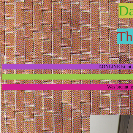
Da
Th
T-ONLINE ist tot 
Was brennt no